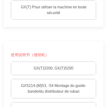
GX(T) Pour utiliser la machine en toute
sécurité
使用说明书（缝纫机）
GX(T)3200, GX(T)5200
GX5214-(M)53, -54 Montage du guide-
bande/du distributeur de ruban