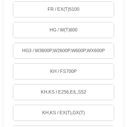
FR / EX(T)5100
HG / W(T)600
HG3 / W3600P,W2600P,W600P,WX600P
KH / FS700P
KH,KS / E256,E/L,S52
KH,KS / EX(T),GX(T)