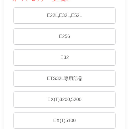
E22L,E32L,E52L
E256
E32
ETS32L専用部品
EX(T)3200,5200
EX(T)5100