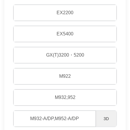
EX2200
EX5400
GX(T)3200・5200
M922
M932,952
M932-A/DP,M952-A/DP
3D