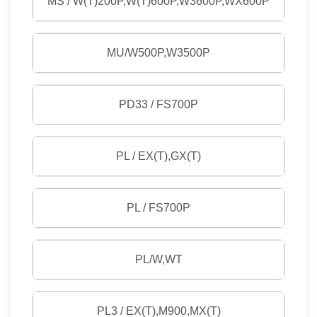
MS / W(T)200P,W(T)600P,W3600P,WX600P
MU/W500P,W3500P
PD33 / FS700P
PL / EX(T),GX(T)
PL / FS700P
PL/W,WT
PL3 / EX(T),M900,MX(T)