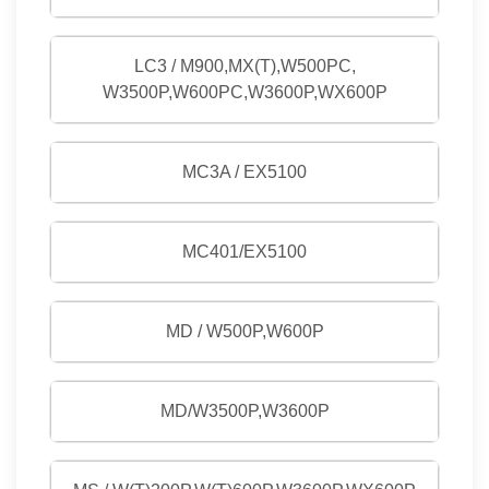
LC3 / M900,MX(T),W500PC,
W3500P,W600PC,W3600P,WX600P
MC3A / EX5100
MC401/EX5100
MD / W500P,W600P
MD/W3500P,W3600P