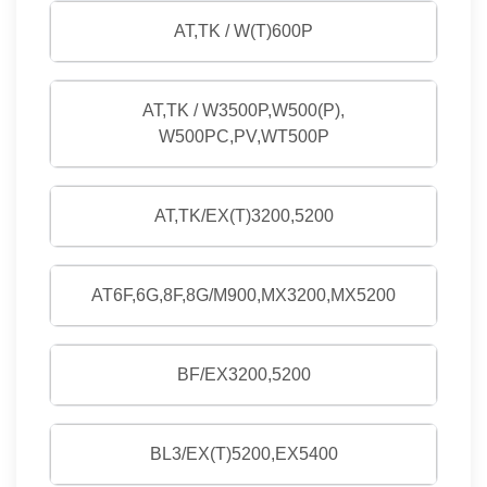
AT,TK / W(T)600P
AT,TK / W3500P,W500(P),
W500PC,PV,WT500P
AT,TK/EX(T)3200,5200
AT6F,6G,8F,8G/M900,MX3200,MX5200
BF/EX3200,5200
BL3/EX(T)5200,EX5400